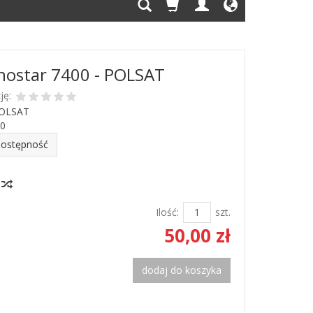
chostar 7400 - POLSAT
ję:
OLSAT
0
dostępność
y
Ilość:
szt.
50,00 zł
dodaj do koszyka