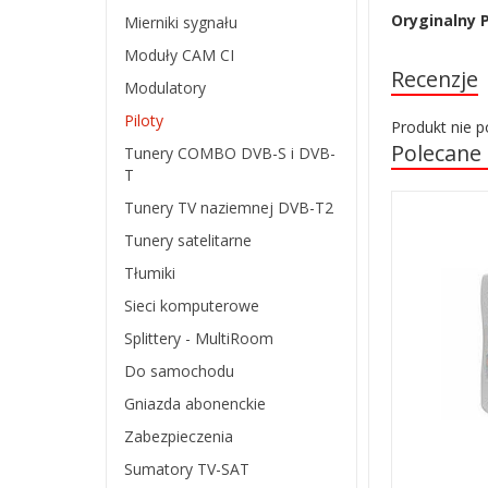
Oryginalny P
Mierniki sygnału
Moduły CAM CI
Recenzje
Modulatory
Piloty
Produkt nie p
Polecane
Tunery COMBO DVB-S i DVB-
T
Tunery TV naziemnej DVB-T2
Tunery satelitarne
Tłumiki
Sieci komputerowe
Splittery - MultiRoom
Do samochodu
Gniazda abonenckie
Zabezpieczenia
Sumatory TV-SAT