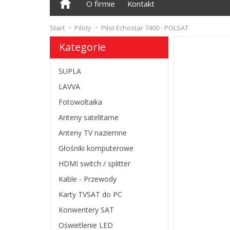
O firmie
Kontakt
Start
Piloty
Pilot Echostar 7400 - POLSAT
Kategorie
SUPLA
LAVVA
Fotowoltaika
Anteny satelitarne
Anteny TV naziemne
Głośniki komputerowe
HDMI switch / splitter
Kable - Przewody
Karty TVSAT do PC
Konwentery SAT
Oświetlenie LED