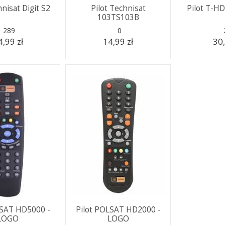
hnisat Digit S2
Pilot Technisat
Pilot T-H
103TS103B
289
0
4,99 zł
14,99 zł
30,
LSAT HD5000 -
Pilot POLSAT HD2000 -
LOGO
LOGO